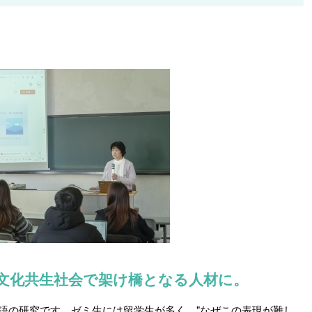
文化共生社会で架け橋となる人材に。
語の研究です。ゼミ生には留学生が多く、"なぜこの表現が難し