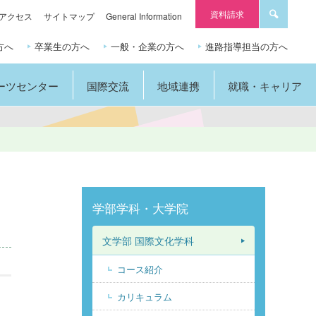
資料請求
アクセス
サイトマップ
General Information
方へ
卒業生の方へ
一般・企業の方へ
進路指導担当の方へ
ーツセンター
国際交流
地域連携
就職・キャリア
学部学科・大学院
文学部 国際文化学科
コース紹介
カリキュラム