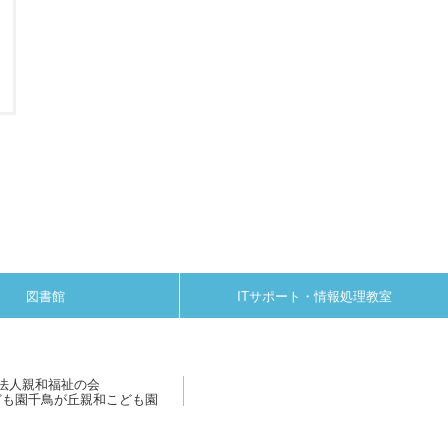
図書館
ITサポート・情報処理教室
法人親和福祉の会
ども園千鳥が丘親和こども園