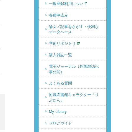
一般登録利用について
各種申込み
論文／記事をさがす・便利な
データベース
学術リポジトリ
購入雑誌一覧
電子ジャーナル（外国雑誌記
事公開）
よくある質問
附属図書館キャラクター「り
ぶたん」
My Library
フロアガイド