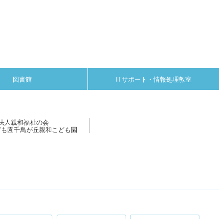
図書館
ITサポート・情報処理教室
法人親和福祉の会
ども園千鳥が丘親和こども園