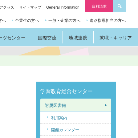
資料請求
アクセス
サイトマップ
General Information
方へ
卒業生の方へ
一般・企業の方へ
進路指導担当の方へ
ーツセンター
国際交流
地域連携
就職・キャリア
学習教育総合センター
附属図書館
利用案内
開館カレンダー