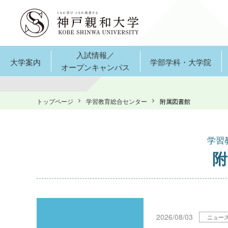
入試情報／
大学案内
学部学科・大学院
オープンキャンパス
トップページ
学習教育総合センター
附属図書館
学習
附
2026/08/03
ニュー