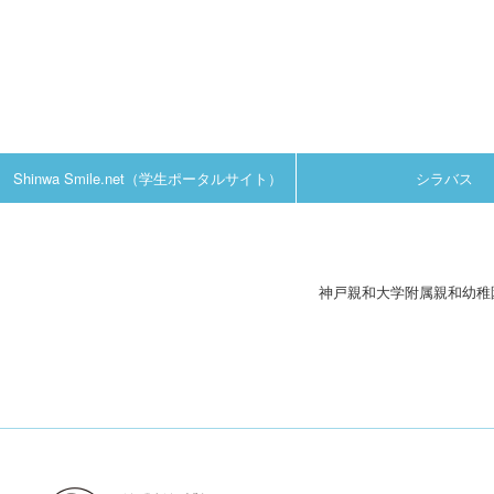
Shinwa Smile.net（学生ポータルサイト）
シラバス
神戸親和大学附属親和幼稚