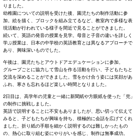
りました。
幼稚園についての説明を受けた後、園児たちの制作活動に参
加。絵を描く、ブロックを組み立てるなど、教室内で多様な表
現活動が行われている様子を間近で見ることができました。
続いて、英語の発音の授業を見学。母音と子音の違いを詳しく
学ぶ授業は、日本の中学校の英語教育とは異なるアプローチで
あり、興味深いものでした。
午後は、園児たちとアウトドアエデュケーションに参加。
グループごとに協力して雪山を作る活動を行い、子どもたちと
交流を深めることができました。雪をかけ合う姿には笑顔があ
ふれ、寒さも忘れるほど楽しい時間となりました。
2日目は、高学年の児童と一緒に新聞紙や方眼紙を使った「兜」
の制作に挑戦しました。
英語で説明することに不安もありましたが、思い切って伝えて
みると、子どもたちが興味を持ち、積極的に会話を広げてくれ
ました。折り紙の手順を細かく説明するのは難しかったもの
の、熱心に取り組む姿にやりがいを感じ、制作は無事成功。