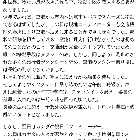
銀世界。冷たい風が吹き荒れる中、移動手段を確保する必要が
ありました。
例年であれば、空港から市内へは電車やバスでスムーズに移動
できるはずでしたが、この日は現地コーディネーターも交通機
関の麻痺により空港へ迎えに来ることができませんでした。親
和の研修を担当して以来、空港に迎えに行けなかったのは初め
てのことだとのこと。交通網が完全にストップしていたため、
唯一の移動手段はタクシーのみ。しかし、同じように足止めさ
れた多くの旅行者がタクシーを求め、空港のタクシー乗り場に
は長蛇の列ができていました。
我々もその列に並び、寒さに震えながら順番を待ちました。
そしてようやくタクシーに乗り込めたのは午前１時過ぎ。ホテ
ルに到着したのは午前2時20分、チェックインを終え、各自の
部屋に入れたのは午前３時を回った頃でした。
長旅の疲れに加え、予想外の試練が重なり、トロント滞在は波
乱のスタートとなりました。
しかし、翌日はカナダの祝日「ファミリーデー」。
この日はカナダの人々が家族とゆっくり過ごす特別な日であ