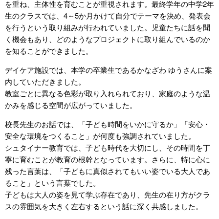
を重ね、主体性を育むことが重視されます。最終学年の中学2年
生のクラスでは、4～5か月かけて自分でテーマを決め、発表会
を行うという取り組みが行われていました。児童たちに話を聞
く機会もあり、どのようなプロジェクトに取り組んでいるのか
を知ることができました。
デイケア施設では、本学の卒業生であるかなざわ ゆうさんに案
内していただきました。
教室ごとに異なる色彩が取り入れられており、家庭のような温
かみを感じる空間が広がっていました。
校長先生のお話では、「子ども時間をいかに守るか」「安心・
安全な環境をつくること」が何度も強調されていました。
シュタイナー教育では、子ども時代を大切にし、その時間を丁
寧に育むことが教育の根幹となっています。さらに、特に心に
残った言葉は、「子どもに真似されてもいい姿でいる大人であ
ること」という言葉でした。
子どもは大人の姿を見て学ぶ存在であり、先生の在り方がクラ
スの雰囲気を大きく左右するという話に深く共感しました。