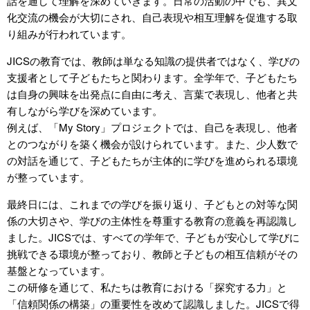
話を通して理解を深めていきます。日常の活動の中でも、異文
化交流の機会が大切にされ、自己表現や相互理解を促進する取
り組みが行われています。
JICSの教育では、教師は単なる知識の提供者ではなく、学びの
支援者として子どもたちと関わります。全学年で、子どもたち
は自身の興味を出発点に自由に考え、言葉で表現し、他者と共
有しながら学びを深めています。
例えば、「My Story」プロジェクトでは、自己を表現し、他者
とのつながりを築く機会が設けられています。また、少人数で
の対話を通じて、子どもたちが主体的に学びを進められる環境
が整っています。
最終日には、これまでの学びを振り返り、子どもとの対等な関
係の大切さや、学びの主体性を尊重する教育の意義を再認識し
ました。JICSでは、すべての学年で、子どもが安心して学びに
挑戦できる環境が整っており、教師と子どもの相互信頼がその
基盤となっています。
この研修を通じて、私たちは教育における「探究する力」と
「信頼関係の構築」の重要性を改めて認識しました。JICSで得