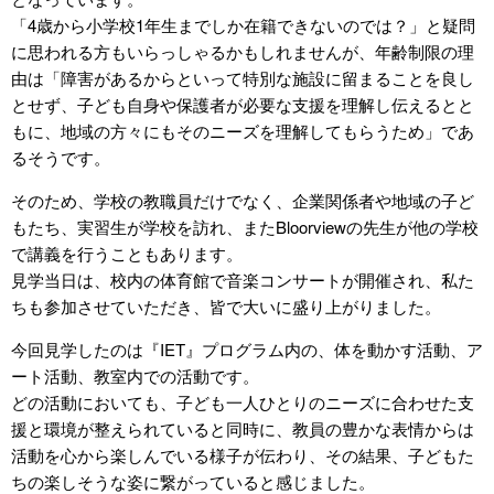
「4歳から小学校1年生までしか在籍できないのでは？」と疑問
に思われる方もいらっしゃるかもしれませんが、年齢制限の理
由は「障害があるからといって特別な施設に留まることを良し
とせず、子ども自身や保護者が必要な支援を理解し伝えるとと
もに、地域の方々にもそのニーズを理解してもらうため」であ
るそうです。
そのため、学校の教職員だけでなく、企業関係者や地域の子ど
もたち、実習生が学校を訪れ、またBloorviewの先生が他の学校
で講義を行うこともあります。
見学当日は、校内の体育館で音楽コンサートが開催され、私た
ちも参加させていただき、皆で大いに盛り上がりました。
今回見学したのは『IET』プログラム内の、体を動かす活動、ア
ート活動、教室内での活動です。
どの活動においても、子ども一人ひとりのニーズに合わせた支
援と環境が整えられていると同時に、教員の豊かな表情からは
活動を心から楽しんでいる様子が伝わり、その結果、子どもた
ちの楽しそうな姿に繋がっていると感じました。