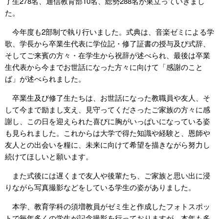
了生278名、通信教育部10名、総勢288名が巣立っていきまし
た。
今年度も2部制で執り行いました。式典は、音楽ゼミによる学
歌、学長から卒業生代表に学位記・修了証書の授与及び式辞、
そしてご来賓の方々・在学生から祝辞が述べられ、最後は卒業
生代表から今までお世話になった方々に向けて「感謝のこと
ば」が述べられました。
卒業生及び修了生たちは、お世話になった教職員や友人、そ
して今まで励まし支え、見守ってくださったご家族の方々に感
謝し、この日を迎えられた喜びに胸がいっぱいになっている姿
も見られました。これからは大学で得た知識や経験と、恩師や
友人との出会いを糧に、未来に向けて希望を描きながら努力し
続けてほしいと願います。
また式後には遅くまで友人や後輩たち、ご家族と思い出に浸
りながら写真撮影などをしている学生の姿がありました。
本学、教育学科の須増教員がゼミ生と作成したフォトスポッ
トで毎年多くの学生が記念撮影を行っておりますが、本年も多