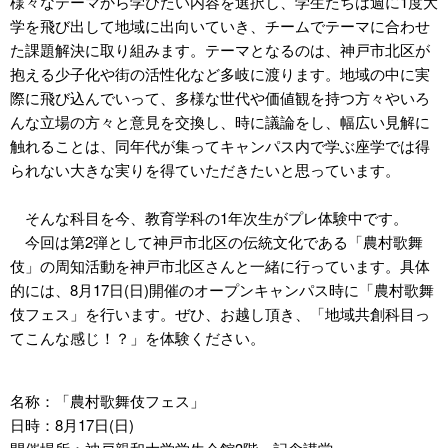
様々なテーマから学びたい内容を選択し、学生たちは週に1度大
学を飛び出して地域に出向いていき、チームでテーマに合わせ
た課題解決に取り組みます。テーマとなるのは、神戸市北区が
抱える少子化や街の活性化など多岐に渡ります。地域の中に実
際に飛び込んでいって、多様な世代や価値観を持つ方々やいろ
んな立場の方々と意見を交換し、時に議論をし、幅広い見解に
触れることは、同年代が集ってキャンパス内で学ぶ座学では得
られない大きな実りを得ていただきたいと思っています。
そんな科目を今、教育学科の1年次生がプレ体験中です。
今回は第2弾として神戸市北区の伝統文化である「農村歌舞
伎」の周知活動を神戸市北区さんと一緒に行っています。具体
的には、8月17日(日)開催のオープンキャンパス時に「農村歌舞
伎フェス」を行います。ぜひ、お越し頂き、「地域共創科目っ
てこんな感じ！？」を体験ください。
名称：「農村歌舞伎フェス」
日時：8月17日(日)