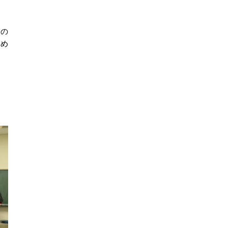
その
高め