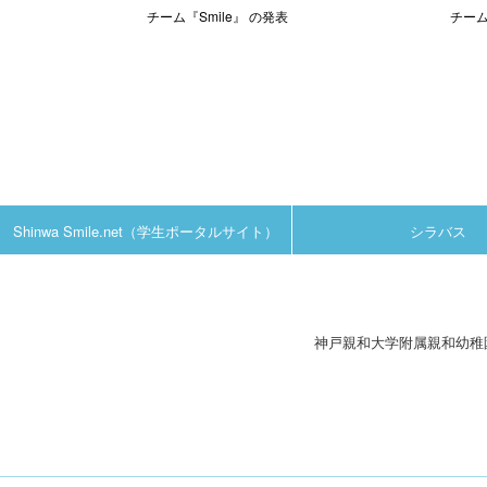
チーム『Smile』 の発表
チー
Shinwa Smile.net（学生ポータルサイト）
シラバス
神戸親和大学附属親和幼稚