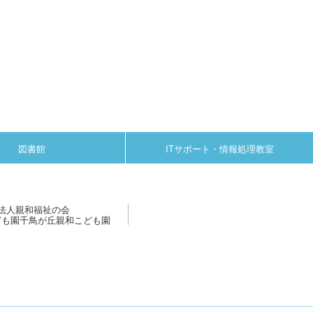
図書館
ITサポート・情報処理教室
法人親和福祉の会
ども園千鳥が丘親和こども園