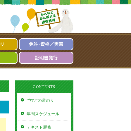
共学
のメニュー
免
許・
資
証
格
明
／
書
実
発
習
行
CONTENTS
”学び”の道のり
年間スケジュール
テキスト履修