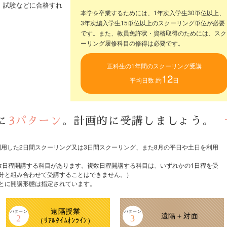
、試験などに合格すれ
コラム「新話旧題」
本学を卒業するためには、1年次入学生30単位以上、
3年次編入学生15単位以上のスクーリング単位が必要
卒業生・在学生の方へ
です。また、教員免許状・資格取得のためには、スク
ーリング履修科目の修得は必要です。
デジタルパンフレット
正科生の1年間のスクーリング受講
12
平均日数 約
日
に
3パターン
。計画的に受講しましょう。
用した2日間スクーリング又は3日間スクーリング、また8月の平日や土日を利用
数日程開講する科目があります。複数日程開講する科目は、いずれかの1日程を受
分と組み合わせて受講することはできません。）
とに開講形態は指定されています。
遠隔授業
遠隔＋対面
（ﾘｱﾙﾀｲﾑｵﾝﾗｲﾝ）