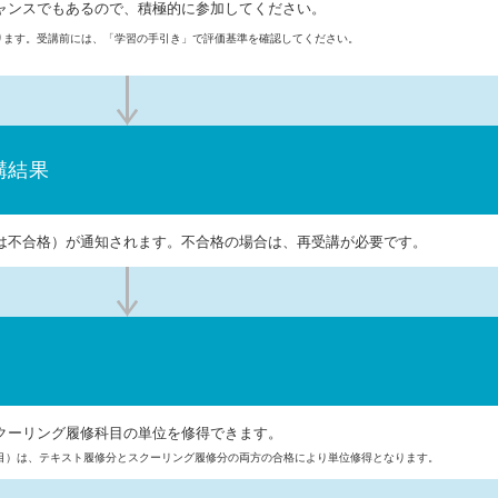
ャンスでもあるので、積極的に参加してください。
ります。受講前には、「学習の手引き」で評価基準を確認してください。
講結果
は不合格）が通知されます。不合格の場合は、再受講が必要です。
クーリング履修科目の単位を修得できます。
目）は、テキスト履修分とスクーリング履修分の両方の合格により単位修得となります。