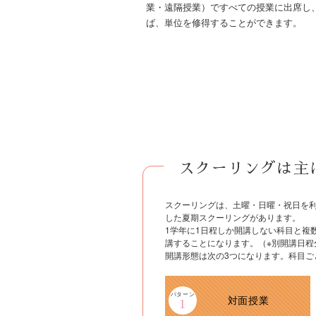
業・遠隔授業）ですべての授業に出席し
ば、単位を修得することができます。
入学説明会
証明書発行
スクーリングは主
お問い合わせ
スクーリングは、土曜・日曜・祝日を利
プライバシーポリシー
した夏期スクーリングがあります。
1学年に1日程しか開講しない科目と複
リンク
講することになります。（※別開講日程
開講形態は次の3つになります。科目ご
学校法人親和学園
対面授業