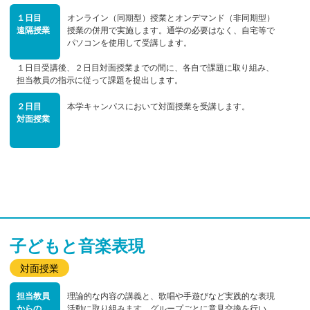
１日目
オンライン（同期型）授業とオンデマンド（非同期型）
遠隔授業
授業の併用で実施します。通学の必要はなく、自宅等で
パソコンを使用して受講します。
１日目受講後、２日目対面授業までの間に、各自で課題に取り組み、
担当教員の指示に従って課題を提出します。
２日目
本学キャンパスにおいて対面授業を受講します。
対面授業
子どもと音楽表現
対面授業
担当教員
理論的な内容の講義と、歌唱や手遊びなど実践的な表現
からの
活動に取り組みます。グループごとに意見交換を行い、