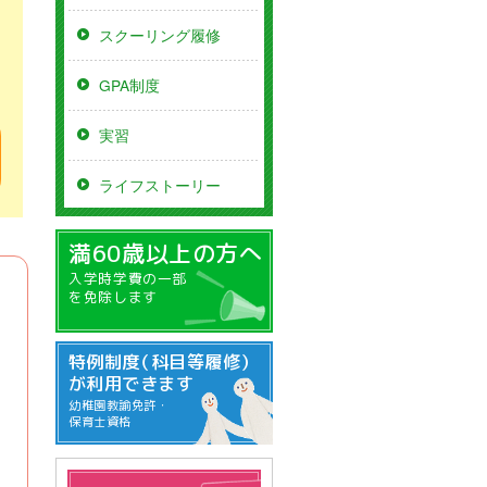
スクーリング履修
GPA制度
実習
資料請求する
ライフストーリー
親和deネット
満60歳以上の方へ
サイトポリシー
入学時学費の一部
を免除します
採用情報
附属親和幼稚園
特例制度
（科目等履修）
が利用できます
幼稚園教諭免許・
保育士資格