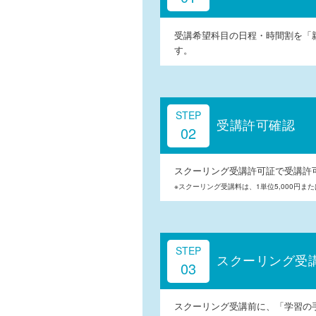
受講希望科目の日程・時間割を「
す。
STEP
受講許可確認
02
スクーリング受講許可証で受講許
※スクーリング受講料は、1単位5,000円または
STEP
スクーリング受
03
スクーリング受講前に、「学習の