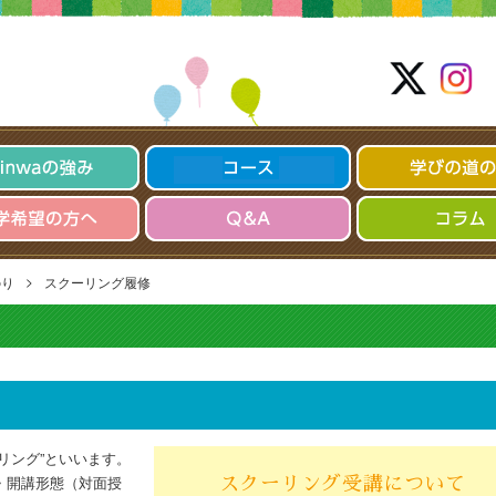
とに生かす
OBE
'S
通信教育部 児童教育学科 男女
みんなとがんばれる通信教育
通信教育部
コ
“学
通信教育部TOP
ー
び”の
ス
道
Q
コ
Shinwaの強み
の
＆
ラ
り
A
ム
コース
>
のり
スクーリング履修
”学び”の道のり
免許・資格／実習
入学希望の方へ
アクセス／キャンパス
リング”といいます。
Ｑ＆Ａ
・開講形態（対面授
スクーリング受講について