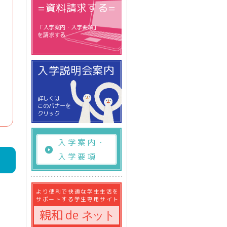
=資料請求する=
「入学案内・入学要項」
を請求する
入学説明会案内
詳しくは
このバナーを
クリック
入学案内・
入学要項
より便利で快適な学生生活を
サポートする学生専用サイト
ネット
親和 de