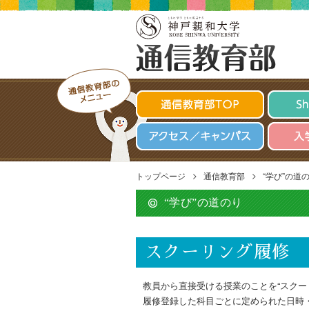
ひ
ひとに学び ひ
と
神戸親和大学 K
に
SHINWA WOMEN
学
UNIVERSITY
び
ひ
と
に
通信教育部のメニュー
生
か
通
Shinwa
す
神
の
信
戸
強
親
教
ア
入
和
み
育
大
ク
学
学
部
セ
希
KOBE
TOP
SHINWA
ス
望
WOMEN'S
>
>
トップページ
通信教育部
“学び”の道
UNIVERSITY
／
の
キ
方
“学び”の道のり
ャ
へ
ン
パ
ス
スクーリング履修
教員から直接受ける授業のことを“スクー
履修登録した科目ごとに定められた日時