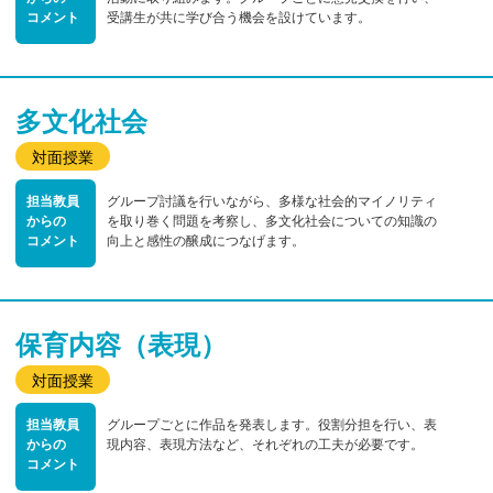
コメント
受講生が共に学び合う機会を設けています。
多文化社会
対面授業
担当教員
グループ討議を行いながら、多様な社会的マイノリティ
からの
を取り巻く問題を考察し、多文化社会についての知識の
コメント
向上と感性の醸成につなげます。
保育内容（表現）
対面授業
担当教員
グループごとに作品を発表します。役割分担を行い、表
からの
現内容、表現方法など、それぞれの工夫が必要です。
コメント