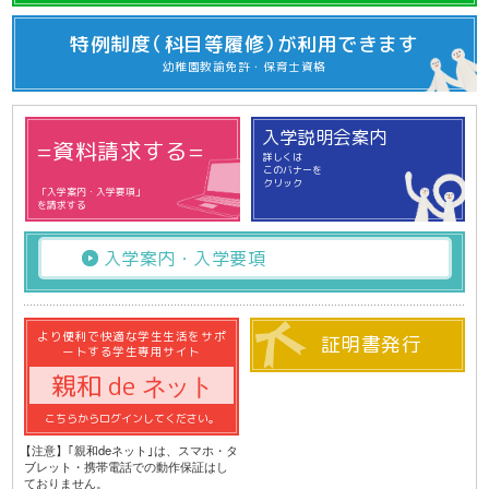
特例制度
（科目等履修）
が利用できます
幼稚園教諭免許・
保育士資格
入学説明会案内
=資料請求する=
詳しくは
このバナーを
クリック
「入学案内・入学要項」
を請求する
入学案内・
入学要項
より便利で快適な学生生活を
サポ
証明書発行
ートする学生専用サイト
ネット
親和 de
こちらからログインしてください。
【注意】｢親和deネット｣は、スマホ・タ
ブレット・携帯電話での動作保証はし
ておりません。