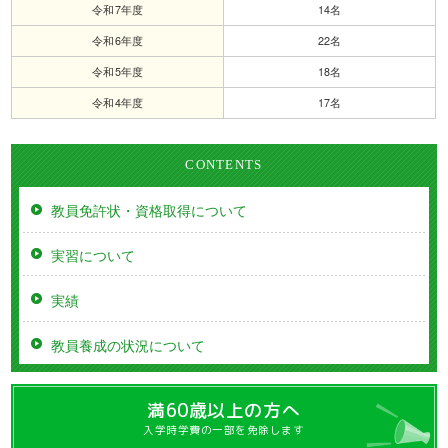
コラム「新話旧題」
令和7年度
14名
令和6年度
22名
卒業生・在学生の方へ
令和5年度
18名
デジタルパンフレット
令和4年度
17名
入学説明会
資料請求する
CONTENTS
証明書発行
親和deネット
教員免許状・資格取得について
お問い合わせ
サイトポリシー
実習について
プライバシーポリシー
採用情報
実績
リンク
附属親和幼稚園
教員養成の状況について
学校法人親和学園
満60歳以上の方へ
入学時学費の一部を免除します