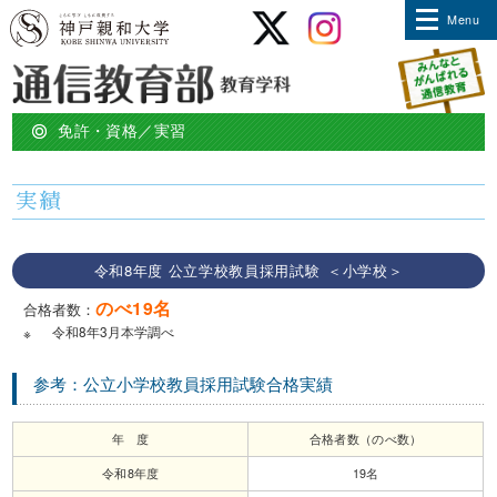
ひ
ひ
Menu
“学
免
と
と
に
に
び”の
許・
学
学
び
び
道
資
コ
証
ひ
ひ
の
格
と
と
ラ
明
に
に
通信教育部
り
／
ム
書
生
生
免許・資格／実習
実
か
か
発
す
す
習
通信教育部TOP
神
神
行
戸
戸
親
親
実績
Shinwaの強み
和
和
大
大
学
学
KOBE
KOBE
コース
SHINWA
SHINWA
令和8年度 公立学校教員採用試験
＜小学校＞
WOMEN'S
WOMEN'S
UNIVERSITY
UNIVERSITY
”学び”の道のり
のべ19名
合格者数：
令和8年3月本学調べ
免許・資格／実習
※
入学希望の方へ
参考：公立小学校教員採用試験合格実績
アクセス／キャンパス
年 度
合格者数（のべ数）
Ｑ＆Ａ
令和8年度
19名